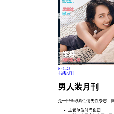
0
46,128
书籍期刊
男人装
月刊
是一部全球真性情男性杂志、
主管单位
时尚集团