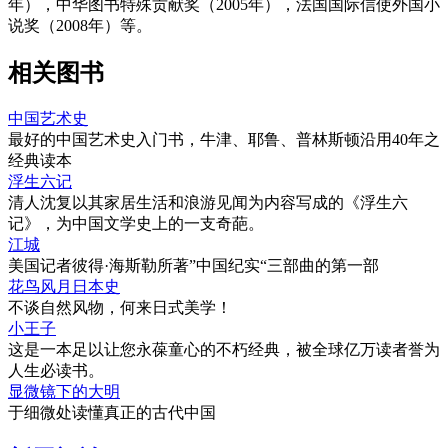
年），中华图书特殊贡献奖（2005年），法国国际信使外国小
说奖（2008年）等。
相关图书
中国艺术史
最好的中国艺术史入门书，牛津、耶鲁、普林斯顿沿用40年之
经典读本
浮生六记
清人沈复以其家居生活和浪游见闻为内容写成的《浮生六
记》，为中国文学史上的一支奇葩。
江城
美国记者彼得·海斯勒所著”中国纪实“三部曲的第一部
花鸟风月日本史
不谈自然风物，何来日式美学！
小王子
这是一本足以让您永葆童心的不朽经典，被全球亿万读者誉为
人生必读书。
显微镜下的大明
于细微处读懂真正的古代中国