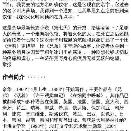
而行。我要去的地方名叫殡仪馆，这是它现在的名字，它过去
的名字叫火葬场。我得到一个通知，让我早晨九点之前赶到殡
仪馆，我的火化时间预约在九点半。”
这是余华最新长篇小说《第七天》的开篇，给读者留下了足够
大的悬念，一个走向殡仪馆、将被火化的人，在死亡之后还能
留给读者什么呢？这次余华用荒诞的笔触和意象讲述了一个比
《活着》更绝望、比《兄弟》更荒诞的故事，让读者体会到一
种寒冬腊月被囚禁于积年冰川里的寒冷，一种剧烈拉锯式切肤
的疼痛和虐心，一种茫茫荒野身心俱疲后无着无落的绝望。
举报
作者简介 · · · · · ·
余华，1960年4月出生，1983年开始写作，主要作品有《兄
弟》《活着》《许三观卖血记》《在细雨中呼喊》。其作品已
被翻译成20多种语言在美国、英国、法国、德国、意大利、西
班牙、荷兰、瑞典、挪威、希腊、俄罗斯、保加利亚、匈牙
利、捷克、塞尔维亚、斯洛伐克、波兰、巴西、以色列、日
本、韩国、越南、泰国和印度等出版。曾获意大利格林扎纳?
卡佛文学奖（1998年）,法国文学和艺术骑士勋章（2004