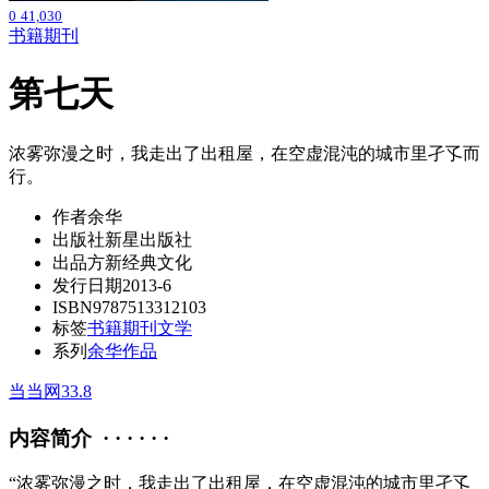
0
41,030
书籍期刊
第七天
浓雾弥漫之时，我走出了出租屋，在空虚混沌的城市里孑孓而
行。
作者
余华
出版社
新星出版社
出品方
新经典文化
发行日期
2013-6
ISBN
9787513312103
标签
书籍期刊
文学
系列
余华作品
当当网
33.8
内容简介 · · · · · ·
“浓雾弥漫之时，我走出了出租屋，在空虚混沌的城市里孑孓