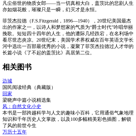
凡尘俗世的物质女郎——当一切真相大白，盖茨比的悲剧人生
亦如烟花般，璀璨只是一瞬，幻灭才是永恒。
菲茨杰拉德（F.S.Fitzgerald，1896—1940），20世纪美国最杰
出的作家之一，以诗人和梦想家的气质为“爵士时代”吟唱华丽
挽歌。短短四十四年的人生，他的遭际几经跌宕，在名利场中
看尽世态炎凉。20世纪末，美国学术界权威在百年英语文学长
河中选出一百部最优秀的小说，凝聚了菲茨杰拉德过人才华的
长篇小说《了不起的盖茨比》高居第二位。
相关图书
边城
国民阅读经典（典藏版）
回家
梁晓声中篇小说精选集
风：自然文化小史
本书是一部跨越科学与人文的趣味小百科，它用通俗气象地理
知识和千年历史人文掌故，以及100多幅精美彩色插图，解锁
了风的前世今生
万历十五年