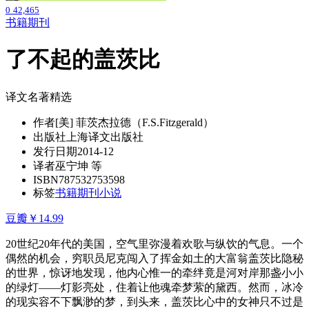
0
42,465
书籍期刊
了不起的盖茨比
译文名著精选
作者
[美] 菲茨杰拉德（F.S.Fitzgerald）
出版社
上海译文出版社
发行日期
2014-12
译者
巫宁坤 等
ISBN
787532753598
标签
书籍期刊
小说
豆瓣
￥14.99
20世纪20年代的美国，空气里弥漫着欢歌与纵饮的气息。一个
偶然的机会，穷职员尼克闯入了挥金如土的大富翁盖茨比隐秘
的世界，惊讶地发现，他内心惟一的牵绊竟是河对岸那盏小小
的绿灯——灯影亮处，住着让他魂牵梦萦的黛西。然而，冰冷
的现实容不下飘渺的梦，到头来，盖茨比心中的女神只不过是