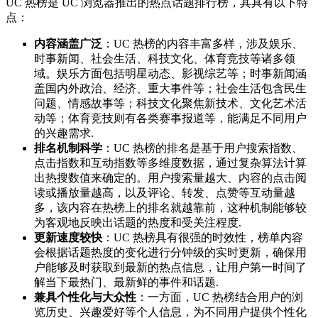
UC 热榜是 UC 浏览器推出的热点话题排行榜，其具有以下特
点：
内容涵盖广泛
：UC 热榜的内容丰富多样，涉及娱乐、
时事新闻、社会生活、科技文化、体育竞技等诸多领
域。娱乐方面包括明星动态、影视综艺等；时事新闻涵
盖国内外政治、经济、重大事件等；社会生活包含民生
问题、情感故事等；科技文化聚焦新技术、文化艺术活
动等；体育竞技则有各类赛事报道等，能满足不同用户
的兴趣需求.
排名机制科学
：UC 热榜的排名是基于用户搜索指数、
点击指数和互动指数等多维度数据，通过复杂算法计算
出热搜数值来确定的。用户搜索量越大、内容的点击阅
读或播放量越高，以及评论、转发、点赞等互动量越
多，该内容在热榜上的排名就越靠前，这种机制能够较
为客观地反映出话题的热度和受关注程度.
更新速度较快
：UC 热榜具有很强的时效性，榜单内容
会根据话题热度的变化进行分钟级的实时更新，确保用
户能够及时获取到最新的热点信息，让用户第一时间了
解当下最热门、最新鲜的事件和话题.
兼具个性化与大众性
：一方面，UC 热榜结合用户的浏
览历史、兴趣爱好等个人信息，为不同用户提供个性化