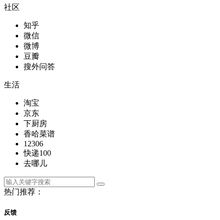
社区
知乎
微信
微博
豆瓣
搜外问答
生活
淘宝
京东
下厨房
香哈菜谱
12306
快递100
去哪儿
热门推荐：
反馈