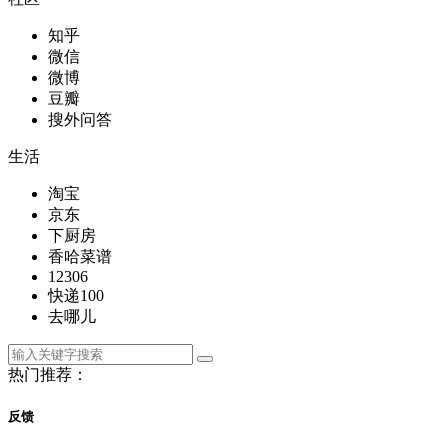
知乎
微信
微博
豆瓣
搜外问答
生活
淘宝
京东
下厨房
香哈菜谱
12306
快递100
去哪儿
热门推荐：
反馈