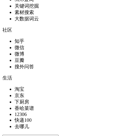
关键词挖掘
素材搜索
大数据词云
社区
知乎
微信
微博
豆瓣
搜外问答
生活
淘宝
京东
下厨房
香哈菜谱
12306
快递100
去哪儿