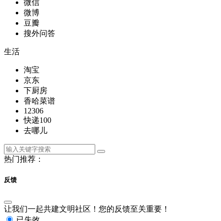
微信
微博
豆瓣
搜外问答
生活
淘宝
京东
下厨房
香哈菜谱
12306
快递100
去哪儿
热门推荐：
反馈
让我们一起共建文明社区！您的反馈至关重要！
已失效