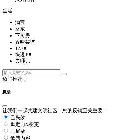
生活
淘宝
京东
下厨房
香哈菜谱
12306
快递100
去哪儿
热门推荐：
反馈
让我们一起共建文明社区！您的反馈至关重要！
已失效
重定向&变更
已屏蔽
敏感内容